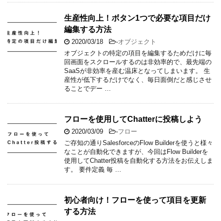
生産性向上！ボタン1つで必要な項目だけ
編集する方法
2020/03/18
-
オブジェクト
オブジェクトの特定の項目を編集するためだけに毎
回画面をスクロールするのは非効率的で、最先端の
SaaSが非効率を産む温床となってしまいます。 生
産性が低下するだけでなく、毎日面倒だと感じさせ
ることでデー …
フローを使用してChatterに投稿しよう
2020/03/09
-
フロー
ご存知の通りSalesforceのFlow Builderを使うと様々
なことが自動化できますが、今回はFlow Builderを
使用してChatter投稿を自動化する方法をお伝えしま
す。 要件定義 毎 …
初心者向け！フローを使って項目を更新
する方法